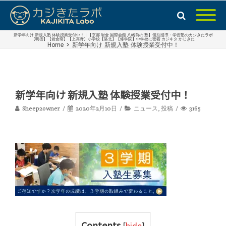
新学年向け 新規入塾 体験授業受付中！ | 【京都 岩倉 国際会館 八幡前の 塾】個別指導・学習塾のカジきたラボ
【明徳】【岩倉南】【上高野】小学校【洛北】【修学院】中学校に密着 カジキタ かじきた
Home
>
新学年向け 新規入塾 体験授業受付中！
新学年向け 新規入塾 体験授業受付中！
Sheep2owner
2020年2月10日
ニュース
,
投稿
3165
Contents
[
hide
]