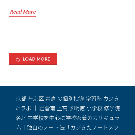
Read More
LOAD MORE
京都 左京区 岩倉 の個別指導 学習塾 カジき
たラボ ｜ 岩倉南 上高野 明徳 小学校 修学院
洛北 中学校を中心に学校密着のカリキュラ
ム｜独自のノート法「カジきたノートメソ