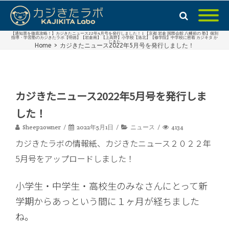
【通知票を徹底攻略！】カジきたニュース22年4月号を発行しました！ | 【京都 岩倉 国際会館 八幡前の 塾】個別
指導・学習塾のカジきたラボ【明徳】【岩倉南】【上高野】小学校【洛北】【修学院】中学校に密着 カジキタ か
じきた
Home
>
カジきたニュース2022年5月号を発行しました！
カジきたニュース2022年5月号を発行しま
した！
Sheep2owner
2022年5月1日
ニュース
4134
カジきたラボの情報紙、カジきたニュース２０２２年
5月号をアップロードしました！
小学生・中学生・高校生のみなさんにとって新
学期からあっという間に１ヶ月が経ちました
ね。