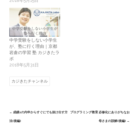
2018年5月15日
中学受験をしない小学生
が、塾に行く理由｜京都
岩倉の学習 塾 カジきたラ
ボ
2018年5月31日
カジきたチャンネル
Post
←
成績1の内申からすぐにでも抜け出す方
プログラミング教育 必修化にありがちなお
法(後編)
母さまの誤解(後編)
→
navigation